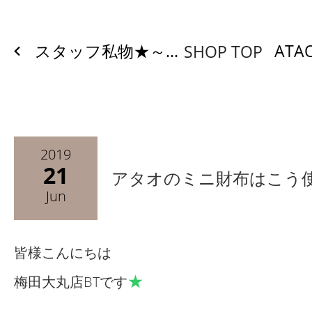
スタッフ私物★～...
ATA
SHOP TOP
2019
21
アタオのミニ財布はこう
Jun
皆様こんにちは
★
梅田大丸店BTです