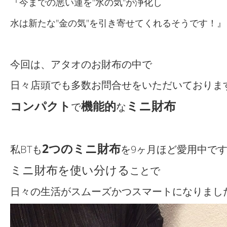
『今までの悪い運を"水の気"が浄化し
水は新たな"金の気"を引き寄せてくれるそうです！』
今回は、アタオのお財布の中で
日々店頭でも多数お問合せをいただいておりま
ミニ財布
コンパクト
機能的
で
な
2つのミニ財布
私BTも
を9ヶ月ほど愛用中で
ミニ財布を使い分ける
ことで
日々の生活がスムーズかつスマートになりまし