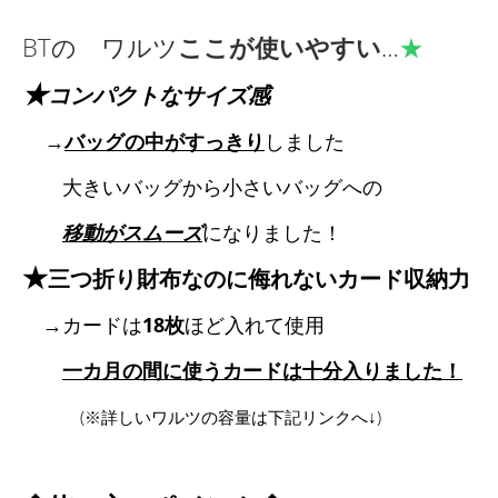
BTの ワルツ
ここが使いやすい
…
★
★
コンパクトなサイズ感
→
バッグの中がすっきり
しました
大きいバッグから小さいバッグへの
移動がスムーズ
になりました！
★
三つ折り財布なのに侮れないカード収納力
→カードは
18枚
ほど入れて使用
一カ月の間に使うカードは十分入りました！
(※詳しいワルツの容量は下記リンクへ↓)