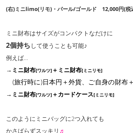
(右)ミニlimo(リモ)・パール/ゴールド 12,000円(税込
ミニ財布はサイズがコンパクトなだけに
2個持ち
♪
して使うことも可能
例えば…
→
ミニ財布
＋ミニ財布
[ワルツ]
[ミニリモ]
(旅行時に)日本円＋外貨、ご自身の財布
→
ミニ財布
＋カードケース
[ワルツ]
[ミニリモ]
このようにミニバッグに2つ入れても
かさばらずスッキリ
♬