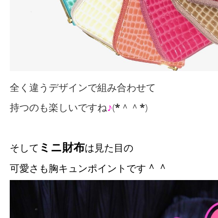
全く違うデザインで組み合わせて
♪
持つのも楽しいですね
(
*
＾＾
*
)
ミニ財布
そして
は見た目の
＾＾
可愛さも胸キュンポイントです