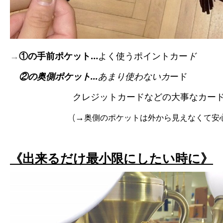
→
①の手前ポケット
…
よく使うポイントカー
ド
②の奥側ポケット
…
あまり使わない
カ
ード
クレジットカードなどの大事なカー
(→
奥側のポケットは
外から見えなくて安
《出来るだけ最小限にしたい時に》