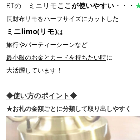
BTの ミニリモ
ここが使いやすい
・・・
長財布リモをハーフサイズにカットした
ミニlimo(リモ)
は
旅行や
パーティーシーン
など
最小限のお金とカードを持ちたい時
に
大活躍しています！
◆使い方のポイント◆
★お札の金額ごとに分類して取り出しやすく