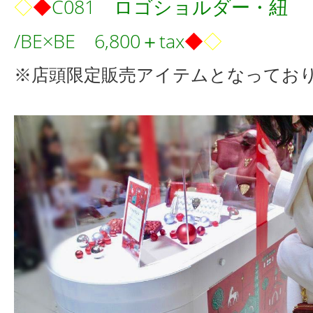
◇
◆
C081
ロゴショルダー・紐
/BE×BE 6
,800
＋
tax
◆
◇
※店頭限定販売アイテムとなってお