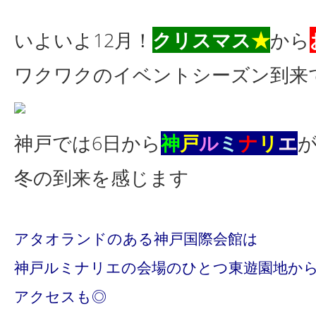
いよいよ
12
月！
クリスマス
★
から
ワクワクのイベントシーズン到
神戸では6日から
神
戸
ル
ミ
ナ
リ
エ
冬の到来を感じます
アタオランドのある神戸国際会館は
神戸ルミナリエの会場のひとつ東遊園地か
アクセスも◎