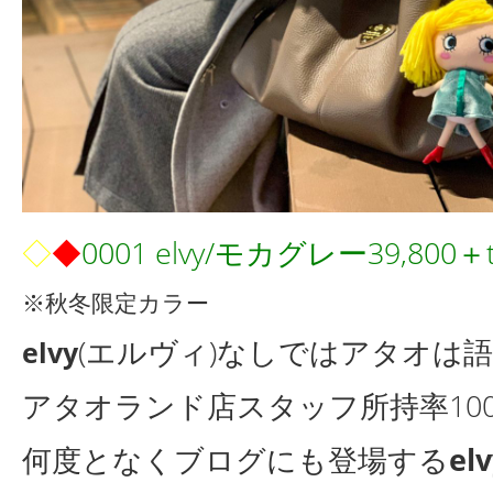
◇
◆
0001 elvy
/モカグレー
39,800＋
※秋冬限定カラー
(エルヴィ)なしではアタオは
elvy
アタオランド店スタッフ所持率10
何度となくブログにも登場する
el