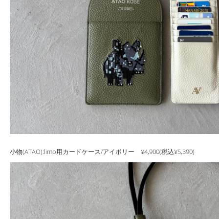
小物(ATAO):limo用カードケース/アイボリー ¥4,900(税込¥5,390)