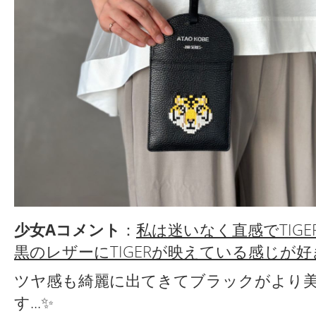
少女Aコメント
：
私は迷いなく直感でTIG
黒のレザーにTIGERが映えている感じが好
ツヤ感も綺麗に出てきてブラックがより
す...✨