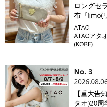
ロングセ
布『limo(
ATAO
ATAOアタ
(KOBE)
2026.08.0
【重大告知
タオ)20周