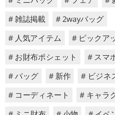
# 雑誌掲載
# 2wayバッグ
# 人気アイテム
# ピックア
# お財布ポシェット
# スマ
# バッグ
# 新作
# ビジ
# コーディネート
# キャラ
# ミニ財布
# 小物
# イベ