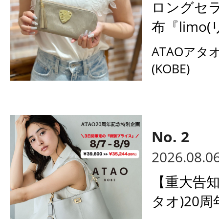
ロングセ
布『limo(
ATAOアタ
(KOBE)
2026.08.0
【重大告知
タオ)20周