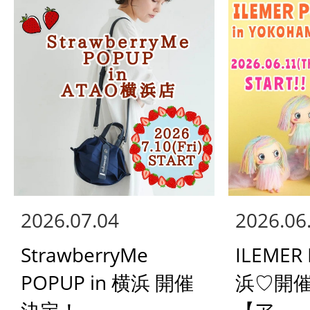
2026.07.04
2026.06
StrawberryMe
ILEMER
POPUP in 横浜 開催
浜♡開