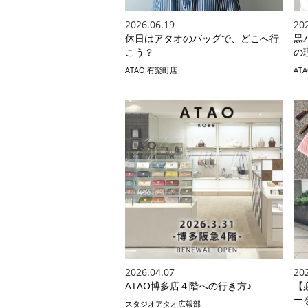
2026.06.19
20
休日はアタオのバッグで、どこへ行
黒
こう？
の理
ATAO 有楽町店
AT
2026.04.07
20
ATAO博多店４階への行き方♪
【
ーを
スタジオアタオ広報部