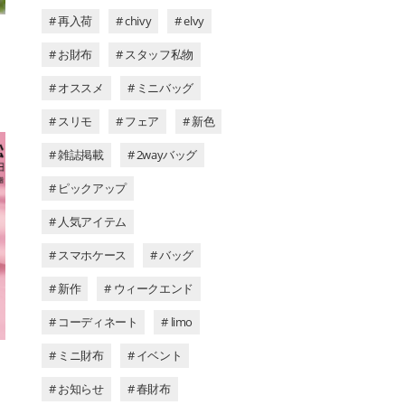
# 再入荷
# chivy
# elvy
# お財布
# スタッフ私物
# オススメ
# ミニバッグ
# スリモ
# フェア
# 新色
# 雑誌掲載
# 2wayバッグ
# ピックアップ
# 人気アイテム
# スマホケース
# バッグ
# 新作
# ウィークエンド
# コーディネート
# limo
# ミニ財布
# イベント
# お知らせ
# 春財布