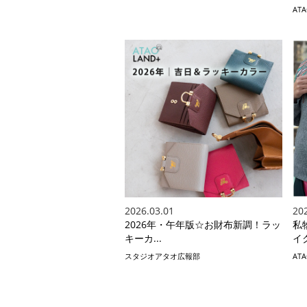
AT
2026.03.01
20
2026年・午年版☆お財布新調！ラッ
私
キーカ...
イク
スタジオアタオ広報部
AT