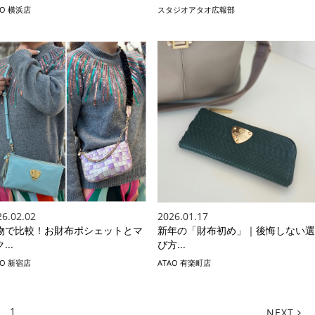
AO 横浜店
スタジオアタオ広報部
26.02.02
2026.01.17
物で比較！お財布ポシェットとマ
新年の「財布初め」｜後悔しない選
...
び方...
AO 新宿店
ATAO 有楽町店
1
2
3
4
5
NEXT