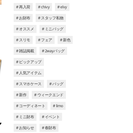
# 再入荷
# chivy
# elvy
# お財布
# スタッフ私物
# オススメ
# ミニバッグ
# スリモ
# フェア
# 新色
# 雑誌掲載
# 2wayバッグ
# ピックアップ
# 人気アイテム
# スマホケース
# バッグ
# 新作
# ウィークエンド
# コーディネート
# limo
# ミニ財布
# イベント
♥
# お知らせ
# 春財布