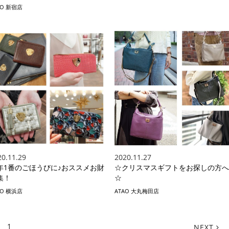
AO 新宿店
20.11.29
2020.11.27
年1番のごほうびに♪おススメお財
☆クリスマスギフトをお探しの方へ
集！
☆
AO 横浜店
ATAO 大丸梅田店
1
2
3
4
5
NEXT