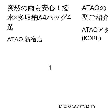
突然の雨も安心！撥
ATAO
水×多収納A4バッグ4
型ご紹
選
ATAO
(KOBE)
ATAO 新宿店
1
2
3
4
5
KEYWORD