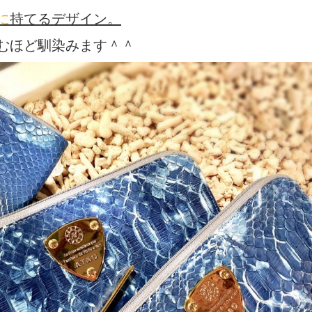
に
持てるデザイン。
むほど馴染みます＾＾