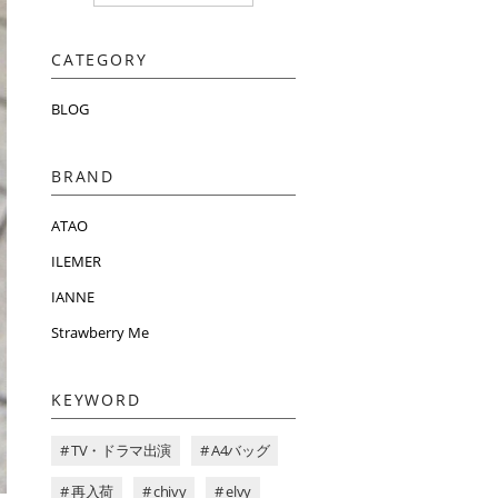
CATEGORY
BLOG
BRAND
ATAO
ILEMER
IANNE
Strawberry Me
KEYWORD
# TV・ドラマ出演
# A4バッグ
# 再入荷
# chivy
# elvy