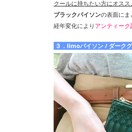
クールに持ちたい方にオスス
ブラックパイソン
の表面にま
経年変化により
アンティーク
３．limoパイソン / ダー