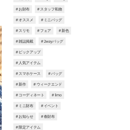
# お財布
# スタッフ私物
# オススメ
# ミニバッグ
# スリモ
# フェア
# 新色
# 雑誌掲載
# 2wayバッグ
# ピックアップ
# 人気アイテム
# スマホケース
# バッグ
# 新作
# ウィークエンド
# コーディネート
# limo
# ミニ財布
# イベント
# お知らせ
# 春財布
# 限定アイテム