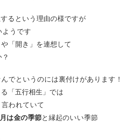
想するという理由の様ですが
いようです
」や「開き」を連想して
か？
なんでというのには裏付けがあります！
ある「五行相生」では
と言われていて
1月は金の季節
と縁起のいい季節
と