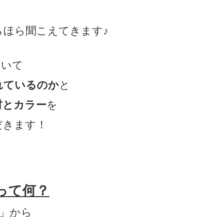
らほら聞こえてきます♪
ついて
れているのか
と
材とカラー
を
だきます！
って何？
る」から