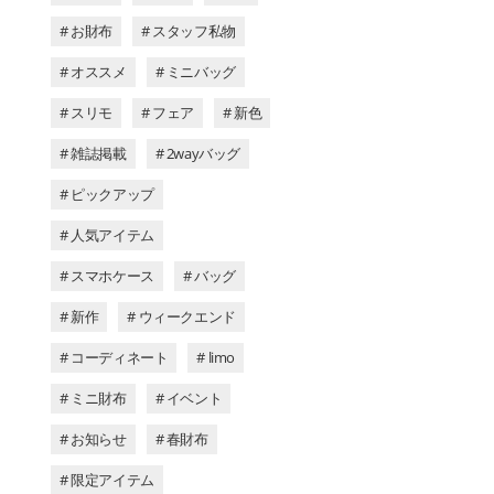
# お財布
# スタッフ私物
# オススメ
# ミニバッグ
# スリモ
# フェア
# 新色
# 雑誌掲載
# 2wayバッグ
# ピックアップ
# 人気アイテム
# スマホケース
# バッグ
# 新作
# ウィークエンド
# コーディネート
# limo
# ミニ財布
# イベント
# お知らせ
# 春財布
# 限定アイテム