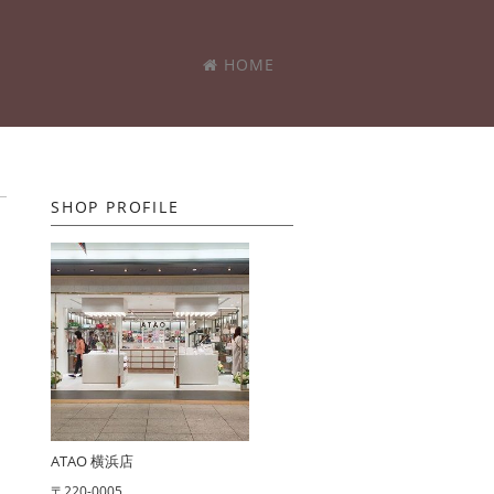
HOME
SHOP PROFILE
ATAO 横浜店
〒220-0005