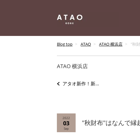
Blog top
ATAO
ATAO 横浜店
"秋
ATAO 横浜店
アタオ新作！新...
2022
"秋財布"はなんで
03
Sep