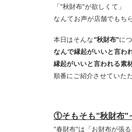
「"秋財布"が欲しくて」
なんてお声が店舗でもち
本日はそんな
"秋財布"
に
なんで縁起がいいと言わ
縁起がいいと言われる素
順番にご紹介させていた
①そもそも"秋財布"
"春財布"は「お財布が張