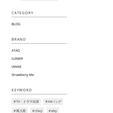
CATEGORY
BLOG
BRAND
ATAO
ILEMER
IANNE
Strawberry Me
KEYWORD
# TV・ドラマ出演
# A4バッグ
# 再入荷
# chivy
# elvy