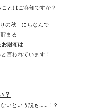
ることはご存知ですか？
実りの秋」にちなんで
が貯まる」
たお財布は
る
と言われています！
い？
ないという説も……！？