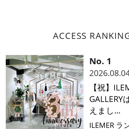
ACCESS RANKIN
2026.08.0
【祝】ILE
GALLER
えまし...
ILEMER 