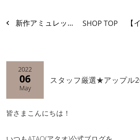
新作アミュレッ...
【イ
SHOP TOP
2022
06
スタッフ厳選★アップル20
May
皆さまこんにちは！
いつもATAO(アタオ)公式ブログを