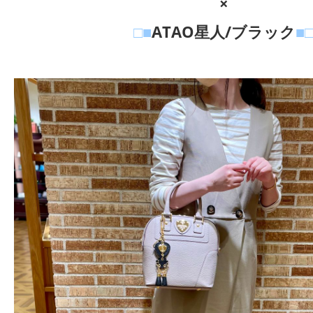
×
□■
ATAO星人/ブラック
■