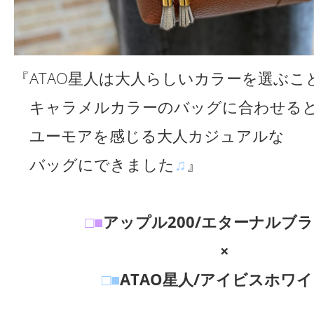
『ATAO星人は
大人らしいカラーを選ぶこ
キャラメルカラーのバッグに合わせる
ユーモアを感じる大人カジュアルな
バッグにできました
♫
』
□■
アップル200/エターナルブ
×
□■
ATAO星人/アイビスホワ