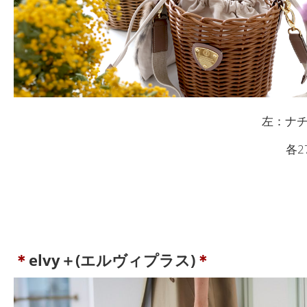
左：ナ
各2
＊
elvy＋(エルヴィプラス)
＊