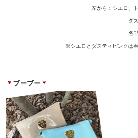
左から：シエロ、
ダ
各3
※シエロとダスティピンクは
＊
ブーブー
＊