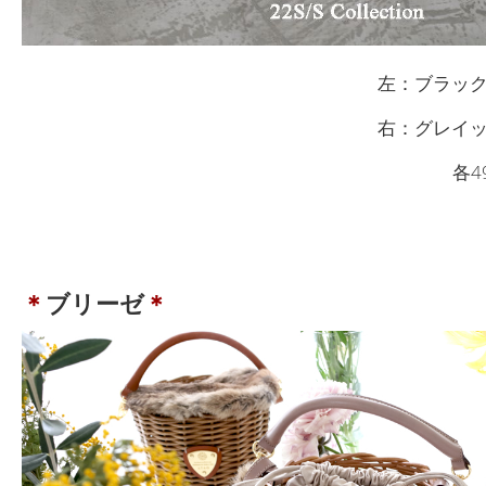
左：ブラッ
右：グレ
各4
＊
ブリーゼ
＊