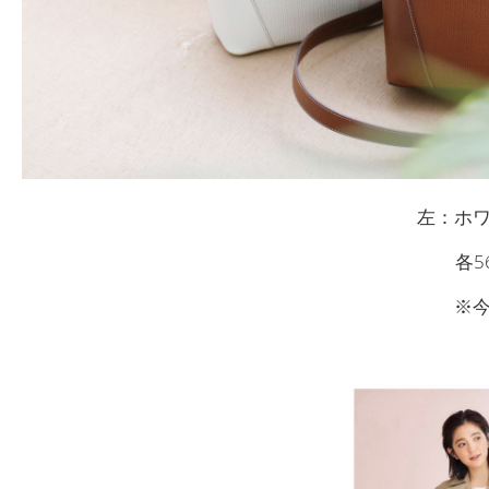
左：ホ
各5
※