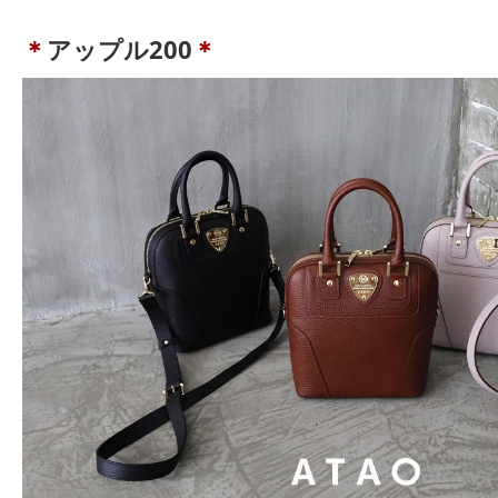
＊
アップル200
＊