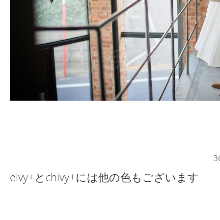
3
elvy+とchivy+には他の色もございます