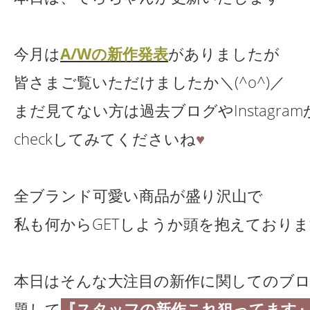
今月は
A/Wの新作発表
がありましたが
皆さまご覧いただけましたか＼(^o^)／
まだ見てない方は過去ブログやInstagram
checkしてみてくださいね
♥
全ブランド可愛い商品が盛り沢山で
私も何からGETしようか頭を抱えております
本日はそんな大注目の新作に関してのブ
題して
『スタッフの新作これ狙ってます