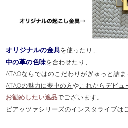
オリジナルの金具
を使ったり、
中の革の色味
を合わせたり、
ATAOならではのこだわりがぎゅっと詰
ATAOの魅力に夢中の方
や
これからデビュ
お勧めしたい逸品
でございます。
ピアッツァシリーズのインスタライブは