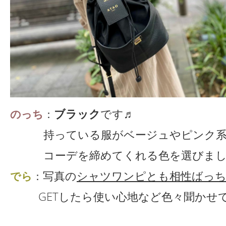
ブラック
です♬
のっち
：
持っている服がベージュやピンク系
コーデを締めてくれる色を選びまし
写真の
シャツワンピとも相性ばっ
でら
：
GETしたら使い心地など色々聞かせ