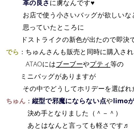
革の良さ
に虜なんです♥
お店で使う小さいバッグが欲しいな
思っていたところに
ドストライクの新色が出たので即決
ちゅんさんも販売と同時に購入され
でら
：
ATAOには
ブーブー
や
プティ
等の
ミニバッグがありますが
その中でどうしてホリデーを選ばれ
縦型で邪魔にならない点
や
limo
ちゅん
：
決め手となりました（＾－＾）
あとはなんと言っても軽さです♬