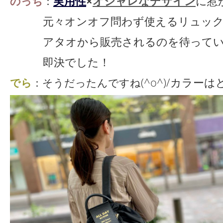
実用性
×
オシャレなデザイン
に惹
のっち
：
元々オンオフ問わず使えるリュック
アタオから販売されるのを待ってい
即決でした！
(^o^)/カラー
でら
：そうだったんですね