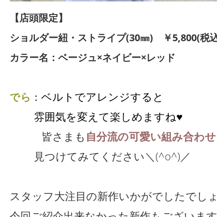
【店頭限定】
ショルダー紐・
ストライプ(30㎜) ￥5,800(税込￥
カラー名：ベージュ×ネイビー×レッド
ベルトでアレンジすると
でら
：
雰囲気を変えて楽しめますね♥
皆さまも
自分流の可愛い組み合わせ
見つけてみてください＼(^o^)／
スタッフ大注目の新作いかがでしたでし
今回ご紹介出来なかった新作もございま