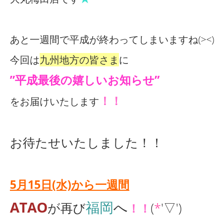
あと一週間で平成が終わってしまいますね(><)
今回は
九州地方の皆さま
に
”平成最後の嬉しいお知らせ”
！！
をお届けいたします
お待たせいたしました！！
5月15日(水)から一週間
ATAO
福岡
へ
が再び
(
*
'▽')
！！