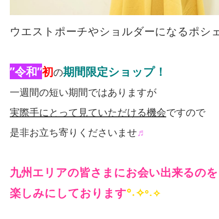
ウエストポーチやショルダーになるポシ
”令和”
初
期間限定ショップ！
の
一週間の短い期間ではありますが
実際手にとって見ていただける機会
ですので
是非お立ち寄りくださいませ
♬
九州エリアの皆さまにお会い出来るのを
楽しみにしております
°˖✧
°˖✧